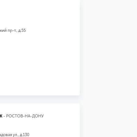
й пр-т., д.55
К
- РОСТОВ-НА-ДОНУ
овая ул., д.130