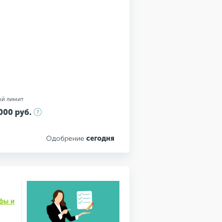
ый лимит
000 руб.
Одобрение
сегодня
фы и