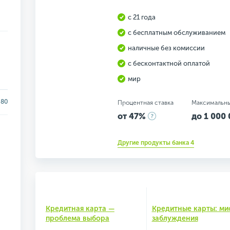
с 21 года
с бесплатным обслуживанием
наличные без комиссии
с бесконтактной оплатой
мир
80
Процентная ставка
Максимальн
от 47%
до 1 000 
Другие продукты банка 4
Кредитная карта —
Кредитные карты: ми
проблема выбора
заблуждения