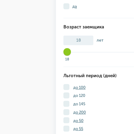
да
Возраст заемщика
лет
18
Льготный период (дней)
до 100
до 120
до 145
до 200
до 50
до 55