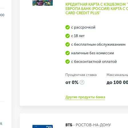
КРЕДИТНАЯ КАРТА С КЭШБЭКОМ 
ЕВРОПА БАНК (РОССИЯ) КАРТА С
CARD CREDIT PLUS"
000
с рассрочкой
с 18 лет
с бесплатным обслуживанием
наличные без комиссии
с бесконтактной оплатой
Процентная ставка
Максимальн
от 0%
до 100 00
Другие продукты банка
яц
ВТБ
- РОСТОВ-НА-ДОНУ