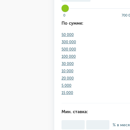
0
700 
По сумме:
50 000
300 000
500 000
100 000
30 000
10 000
20 000
5 000
15 000
Мин. ставка:
% в мес