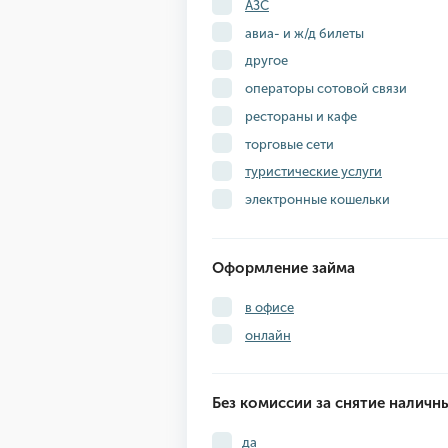
АЗС
авиа- и ж/д билеты
другое
операторы сотовой связи
рестораны и кафе
торговые сети
туристические услуги
электронные кошельки
Оформление займа
в офисе
онлайн
Без комиссии за снятие наличн
да