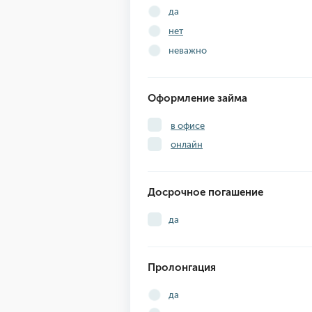
да
нет
неважно
Оформление займа
в офисе
онлайн
Досрочное погашение
да
Пролонгация
да