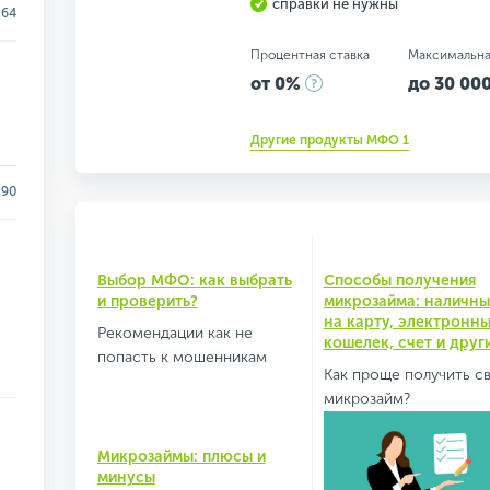
справки не нужны
.64
Процентная ставка
Максимальна
от 0%
до 30 000
Другие продукты МФО 1
90
Выбор МФО: как выбрать
Способы получения
и проверить?
микрозайма: наличны
на карту, электронн
Рекомендации как не
кошелек, счет и друг
попасть к мошенникам
Как проще получить с
микрозайм?
Микрозаймы: плюсы и
минусы