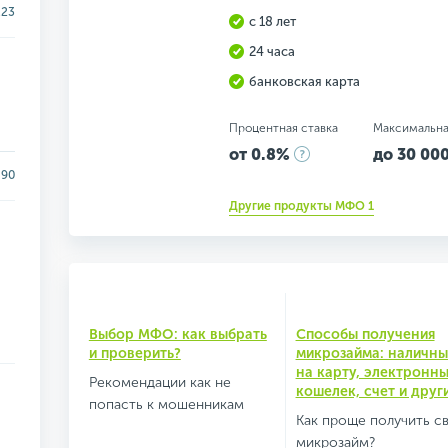
.23
с 18 лет
24 часа
банковская карта
Процентная ставка
Максимальна
от 0.8%
до 30 000
90
Другие продукты МФО 1
Выбор МФО: как выбрать
Способы получения
и проверить?
микрозайма: наличны
на карту, электронн
Рекомендации как не
кошелек, счет и друг
попасть к мошенникам
Как проще получить с
микрозайм?