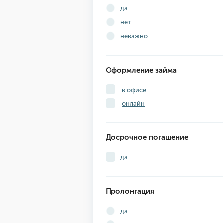
да
нет
неважно
Оформление займа
в офисе
онлайн
Досрочное погашение
да
Пролонгация
да