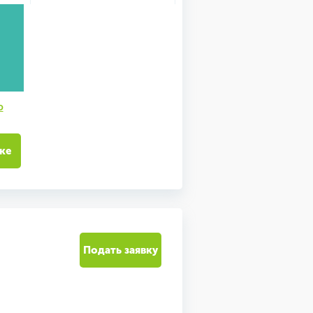
ю
ке
Подать заявку